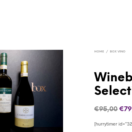
HOME
/
BOX VINO
Wine
Select
Il
€
95,00
€
79
pre
[hurrytimer id=”3
ori