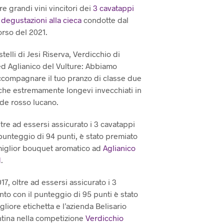
D
re grandi vini vincitori dei
3 cavatappi
:
è:
O
e
degustazioni alla cieca
condotte dal
T
,00.
€79,00.
orso del 2021.
T
O
N
telli di Jesi Riserva, Verdicchio di
E
ed Aglianico del Vulture: Abbiamo
L
ccompagnare il tuo pranzo di classe due
C
A
che estremamente longevi invecchiati in
R
nde rosso lucano.
R
E
ltre ad essersi assicurato i 3 cavatappi
L
punteggio di 94 punti, è stato premiato
L
O
miglior bouquet aromatico ad
Aglianico
.
d
.
7, oltre ad essersi assicurato i 3
to con il punteggio di 95 punti è stato
iore etichetta e l’azienda Belisario
tina nella competizione
Verdicchio