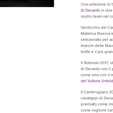
Una selezione di t
era
di Decanto
in du
€95
nostro team nel c
Verdicchio dei Cas
Matelica Riserva 
selezionato per a
bianchi delle Mar
botte e il più gra
Il Rotondo 2017, o
di Decanto con il 
come vino con il 
del Vulture Untol
Il Cambrugiano 201
cavatappi di Decan
premiato come migl
come migliore can