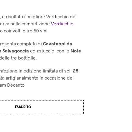
 è risultato il migliore Verdicchio dei
iserva nella competizione
Verdicchio
 coinvolti oltre 50 vini.
presenta completa di
Cavatappi da
o Salvagoccia
ed astuccio con le
Note
elle tre bottiglie.
ezione in edizione limitata di soli
25
ata artigianalmente in occasione del
team Decanto
ESAURITO