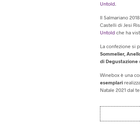
Untold
.
Il Salmariano 2018,
Castelli di Jesi R
Untold
che ha visto
La confezione si 
Sommelier, Anell
di Degustazione
d
Winebox è una conf
esemplari
realizz
Natale 2021 dal 